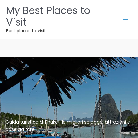
Vai
My Best Places to
al
Visit
contenuto
Best places to visit
Guida turistica di Phuket: le migliori spiagge, attrazioni e
cose da fare