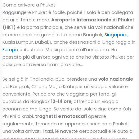
Come arrivare a Phuket
Raggiungere Phuket è facile, poiché l’isola è ben collegata
da aria, terra e mare.
Aeroporto internazionale di Phuket
(HKT)
è la porta principale, che serve sia voli nazionali che
internazionali da grandi città come Bangkok,
Singapore
,
Kuala Lumpur, Dubai. E anche destinazioni a lungo raggio in
Europa
e Australia. Ma sii paziente all’aeroporto. Ho
passato più di un’ora ogni volta che ho visitato Phuket per
passare attraverso l’immigrazione…
Se sei già in Thailandia, puoi prendere una
volo nazionale
da Bangkok, Chiang Mai, o Krabi per un viaggio veloce e
conveniente. Per coloro che viaggiano per terra, gli
autobus da Bangkok
12-14 ore
, offrendo un viaggio
economico ma lungo. Se venite da isole vicine come Koh
Phi Phi o Krabi,
traghetti e motoscafi
operare
regolarmente, fornendo un approccio scenico a Phuket.
Una volta arrivati, i taxi, le navette aeroportuali e le auto a
noleggio sono disponibili per portarvi al vostro alloggio.