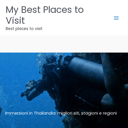
Vai
My Best Places to
al
Visit
contenuto
Best places to visit
Immersioni in Thailandia: migliori siti, stagioni e regioni