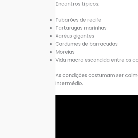
Encontros típicos:
Tubarões de recife
Tartarugas marinhas
Xaréus gigantes
Cardumes de barracudas
Moreias
Vida macro escondida entre os co
As condições costumam ser calmas
intermédio.