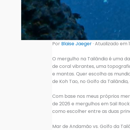
Por
Blaise Jaeger
· Atualizado em 
O mergulho na Tailândia é uma das
de coral vibrantes, uma topografi
e mantas. Quer escolha as mundia
de Koh Tao, no Golfo da Tailândia
Com base nos meus próprios merg
de 2026 e mergulhos em Sail Rock
como escolher entre as duas princ
Mar de Andamão vs. Golfo da Tai