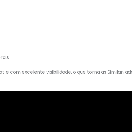
rais
 e com excelente visibilidade, o que torna as Similan a