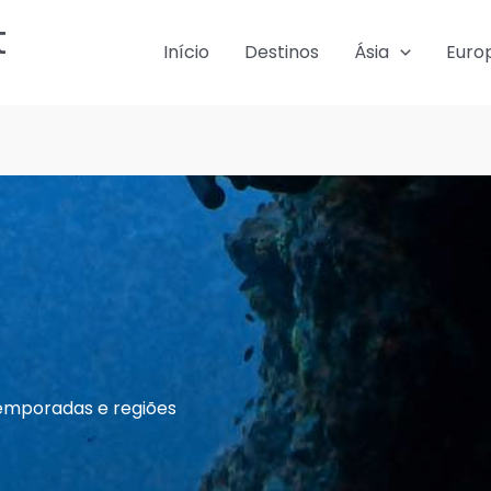
t
Início
Destinos
Ásia
Euro
temporadas e regiões