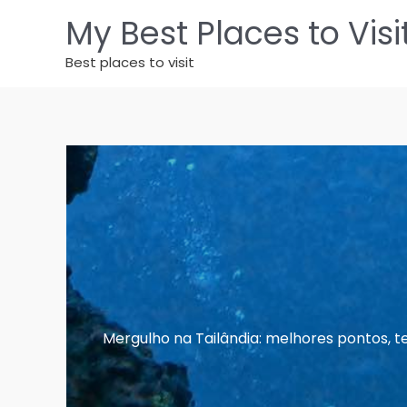
Ir
My Best Places to Visi
para
o
Best places to visit
conteúdo
Mergulho na Tailândia: melhores pontos, 