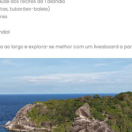
aúde dos recifes da Tailândia
tas, tubarões-baleia)
res
ndial
a ao largo e explora-se melhor com um liveaboard a part