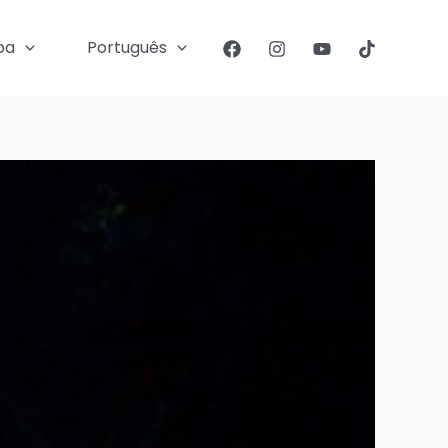
pa
Português