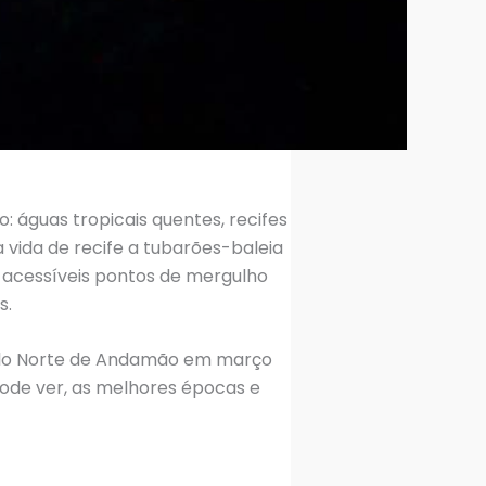
 águas tropicais quentes, recifes
 vida de recife a tubarões-baleia
 acessíveis pontos de mergulho
s.
pelo Norte de Andamão em março
pode ver, as melhores épocas e