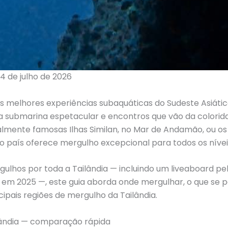
14 de julho de 2026
 melhores experiências subaquáticas do Sudeste Asiático:
a submarina espetacular e encontros que vão da colorida
lmente famosas Ilhas Similan, no Mar de Andamão, ou os
, o país oferece mergulho excepcional para todos os nívei
ulhos por toda a Tailândia — incluindo um liveaboard 
 em 2025 —, este guia aborda onde mergulhar, o que se 
ipais regiões de mergulho da Tailândia.
lândia — comparação rápida