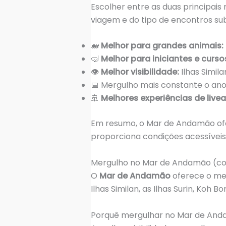
Escolher entre as duas principais
viagem e do tipo de encontros su
🐋
Melhor para grandes animais:
🤿
Melhor para iniciantes e curso
👁️
Melhor visibilidade:
Ilhas Simi
📅 Mergulho mais constante o ano 
🚢
Melhores experiências de live
Em resumo, o Mar de Andamão ofer
proporciona condições acessíveis
Mergulho no Mar de Andamão (co
O
Mar de Andamão
oferece o mer
Ilhas Similan, as Ilhas Surin, Koh B
Porquê mergulhar no Mar de An