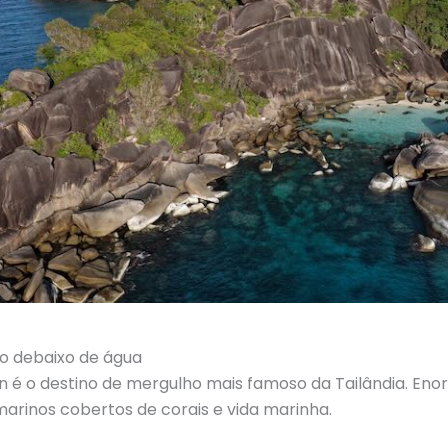
ito debaixo de água
lan é o destino de mergulho mais famoso da Tailândia. E
marinos cobertos de corais e vida marinha.