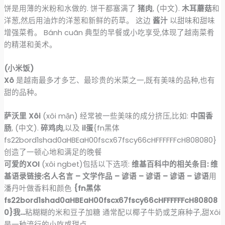
饼是用薄的米粉和水做的. 饼干都塞满了
猪肉
, (中文).
木耳蘑菇
和
洋葱,然后用油炸的洋葱和新鲜的药草。 这边
酱汁
以甜味和甜味
增强菜肴。 Bánh cuãn 典型的早餐或小吃享受,体现了越南菜肴
的精湛和美术。
(小米饭)
Xô
是越南最多才多艺、最珍贵的米菜之一,既有美味的品种,也有
甜的品种。
萨沃里 Xôi
(xôi mặn) 经常被一些美味的成分挤压,比如:
中国香
肠
, (中文).
碎鸡肉
,以及
il蛋
{fn黑体
fs22bord1shad0aHBEaH00fscx67fscy66cHFFFFFFcH808080}
创造了一顿心地和满足的晚餐
可爱的XOI
(xôi ngbet)包括以下选项:
维基百科中的相关条目: 维
基语录链接:名人名言 – 文学作品 – 谚语 – 谚语 – 谚语 – 谚语
用
潘丹叶做香料和颜色
{fn黑体
fs22bord1shad0aHBEaH00fscx67fscy66cHFFFFFFcH80808
0}我…
粘糊糊的米和豆子加糖 通常配以椰子牛奶或芝麻种子,甜Xôi
是一种流行的小吃或甜点.