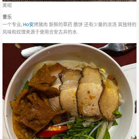
美绍
曹乐
一个专业,
Ho安
烤猪肉 新鲜的草药 脆饼 还有少量的浓汤 其独特的
风味和纹理来源于使用合安古井的水.