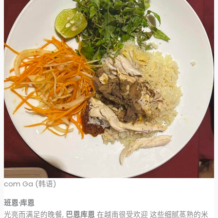
com Ga (韩语)
班恩·库恩
光亮而满足的晚餐,
巴恩库恩
在越南很受欢迎 这些细腻蒸熟的米