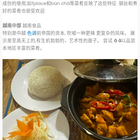
成份的使用,如fplace和bún chà等菜肴反映了这些特征. 钢丝和煮
好的菜肴也很受欢迎.
越南中部
越南食品
特别是中越
色调
前帝国的资本, 吹嘘一种更辣 更复杂的风味。 展
示是至高无上的,有生机勃勃的、艺术性的盘子。 尝试
à à
以品尝
本地区丰富的菜肴。