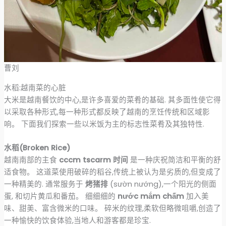
曹刘
水稻:越南菜的心脏
大米是越南餐饮的中心,是许多喜爱的菜肴的基础. 其多面性使它得
以采取各种形式,每一种形式都反映了越南的烹饪传统和区域影
响。 下面我们探索一些以米饭为主的标志性菜肴及其独特性.
水稻(Broken Rice)
越南南部的主食
cccm tscarm 时间
是一种庆祝简洁和平衡的舒
适食物。 这道菜使用破碎的稻谷,传统上被认为是劣质的,但变成了
一种精美的. 通常服务于
烤猪排
(sườn nướng),一个阳光的侧面
蛋, 和切片黄瓜和番茄。 细细细的
nước mắm chấm
加入美
味、甜美、富含微米的口味。 碎米的纹理,柔软但略微咀嚼,创造了
一种愉快的饮食体验,当地人和游客都是珍宝.