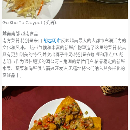
Ga Kho To Claypot (英语).
越南南部
越南食品
南方菜肴,特别是来自
胡志明市
反映越南最大的大都市充满活力的
文化和风味。 热带气候和丰富的新鲜产物塑造了这里的菜肴,使其
具有更加甜美的特征,并突出椰子牛奶,特别是在咖喱和甜点中. 胡
志明市作为通往肥沃的湄公河三角洲的繁忙门户,依靠稳定的新鲜
水果、蔬菜和海鲜供应而兴旺发达,无缝地将它们纳入其多样化的
烹饪品中。