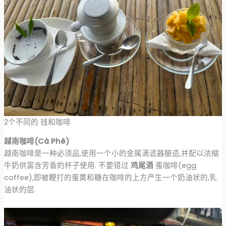
2个不同的 钱和咖啡
越南咖啡(Cà Phê)
越南咖啡是一种必须品,使用一个小的金属滴滤器酿造,并配以浓缩
牛奶供富含芳香的杯子使用. 不要错过
鸡尾酒
蛋咖啡(egg
coffee),即被鞭打的蛋黄和糖在咖啡的上方产生一个奶油状的,乳
油状的层.