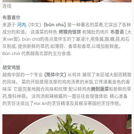
连线
布恩查尔
来源于
河内
, (中文).
(bún chả)
是一种著名的菜肴,它突出了各种
成分的和谐。 这道菜的特色
烤猪肉馅饼
和猪肚的肉片
布恩语
(大
米ver面). bún chà的亮点是伴生的丁基浸汁,用鱼酱,醋,糖,蒜,和石
灰制成. 提供新鲜的草药,如薄荷、香草和香草,以增加新鲜度。
Bún chà 代表越南北部的五分食谱,
胡安鸡饭
越南中部的一个专业
(简体中文)
从何井 展现了本区域大胆而精致
的风味。 菜的开始是用浓厚的鸡肉汤煮的米饭,它传递着金色的香
味深. 它能完美地融合风味和纹理 配以碎鸡肉
腌制蔬菜
和新鲜的草
药,像科林德。 淡鸡汤和辣椒酱的一面往往会增强体验. 精心准备
的烹饪法突出了Hoi An的烹饪精湛及其根深蒂固的烹饪传统。