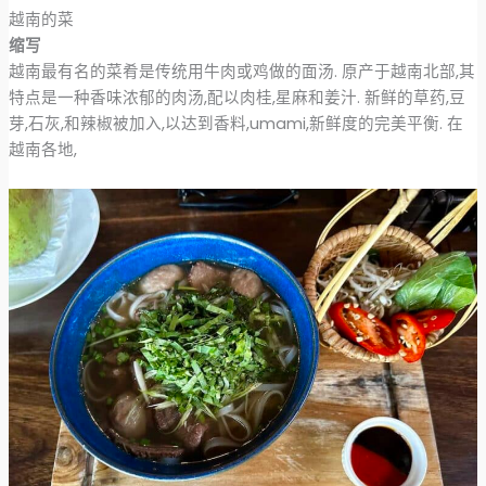
越南的菜
缩写
越南最有名的菜肴是传统用牛肉或鸡做的面汤. 原产于越南北部,其
特点是一种香味浓郁的肉汤,配以肉桂,星麻和姜汁. 新鲜的草药,豆
芽,石灰,和辣椒被加入,以达到香料,umami,新鲜度的完美平衡. 在
越南各地,