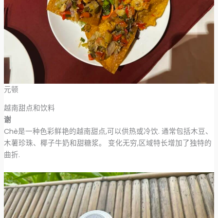
元顿
越南甜点和饮料
谢
Chè是一种色彩鲜艳的越南甜点,可以供热或冷饮. 通常包括木豆、
木薯珍珠、椰子牛奶和甜糖浆。 变化无穷,区域特长增加了独特的
曲折.