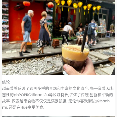
结论
越南菜肴反映了该国多样的景观和丰富的文化遗产. 每一道菜,从标
志性的phPOPRC到cao lầu等区域特长,讲述了传统,创新和平衡的
故事. 探索越南食物不仅仅是满足饥饿, 无论你喜欢街边的bánh
mì, 还是在Hue享受美食,