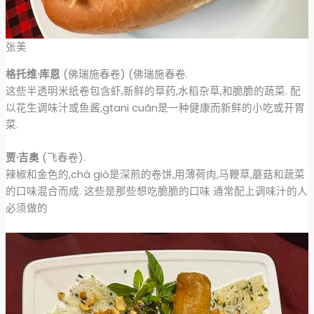
张美
格托维·库恩
(佛瑞施春卷) (佛瑞施春卷.
这些半透明米纸卷包含虾,新鲜的草药,水稻杂草,和脆脆的蔬菜. 配
以花生调味汁或鱼酱,gtani cuãn是一种健康而新鲜的小吃或开胃
菜.
贾·吉奥
(飞春卷).
辣椒和金色的,chá giò是深煎的卷饼,用薄荷肉,马鞭草,蘑菇和蔬菜
的口味混合而成. 这些是那些想吃脆脆的口味 通常配上调味汁的人
必须做的