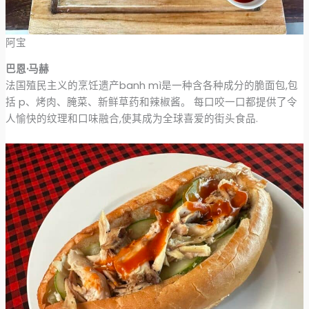
阿宝
巴恩·马赫
法国殖民主义的烹饪遗产banh mì是一种含各种成分的脆面包,包
括 p、烤肉、腌菜、新鲜草药和辣椒酱。 每口咬一口都提供了令
人愉快的纹理和口味融合,使其成为全球喜爱的街头食品.