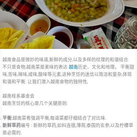
越南食品是微妙的味道,新鲜的成分,以及多样的纹理的和谐结合.
不只是食物,越南菜是美味的表达
越南
历史、文化和地理。 平衡甜
味,苦味,辣味,咸味,酸味等元素,这种烹饪的迷信以简洁和复杂,体现
和谐和平衡. 让我们潜入越南食物的独特性,
越南桂系基金会
越南烹饪的核心是几个关键原则:
平衡
:越南菜肴强调平衡,每道菜都仔细结合了对比味.
新鲜草药
编号 : 新鲜的草药,如科连德,薄荷,泰国的玄参,以及柠檬草
是必需的.