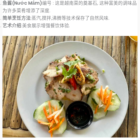
鱼酱(Nước Mắm)
编号 : 这是越南菜的奠基石, 这种富美的调味品
为许多菜肴增添了深度.
简单烹饪方法
:蒸汽,搅拌,沸腾等技术保存了自然风味.
艺术介绍
:美食展示增强餐饮体验.