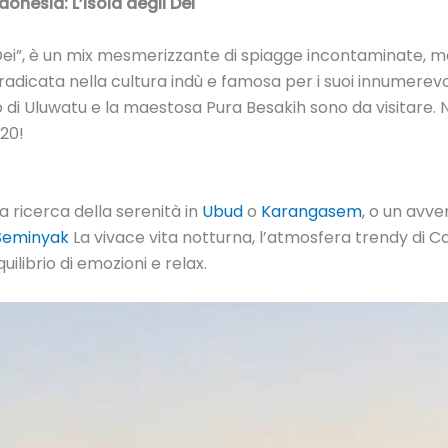
donesia: L’Isola degli Dei
 Dei”, è un mix mesmerizzante di spiagge incontaminate, m
adicata nella cultura indù e famosa per i suoi innumerevol
mpio di Uluwatu e la maestosa Pura Besakih sono da visitare
20!
la ricerca della serenità in
Ubud
o
Karangasem
, o un avv
Seminyak
La vivace vita notturna, l’atmosfera trendy di C
librio di emozioni e relax.