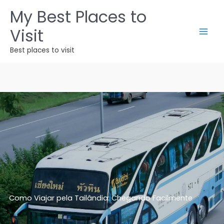
Ir
My Best Places to
para
Visit
o
conteúdo
Best places to visit
Como Viajar pela Tailândia: Chegando Facilmente