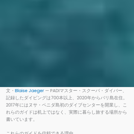
文・
Blaise Jaeger
— PADIマスター・スクーバ・ダイバー、
記録したダイビングは700本以上、2020年からバリ島在住。
2017年にはヌサ・ペニダ島初のダイブセンターを開業し、こ
れらのガイドは机上ではなく、実際に暮らし旅する場所から
書いています。
これらのガイドを信頼できる理由