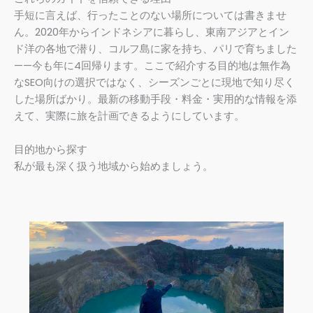
手短に言えば、行ったことのない場所については書きませ
ん。2020年からインドネシアに暮らし、東南アジアとイン
ド洋の各地で潜り、コルフ島に家を持ち、パリで育ちました
——今も年に4回帰ります。ここで紹介する目的地は無作為
なSEO向けの選択ではなく、シーズンごとに現地で知り尽く
した場所ばかり。最新の移動手段・料金・実用的な情報を添
えて、実際に旅を計画できるようにしています。
目的地から探す
私が最も深く扱う地域から始めましょう。