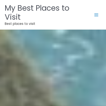
内
My Best Places to
容
Visit
を
ス
Best places to visit
キ
ッ
プ