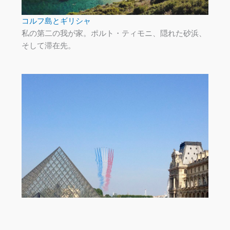
コルフ島とギリシャ
私の第二の我が家。ポルト・ティモニ、隠れた砂浜、
そして滞在先。
パリとフランス