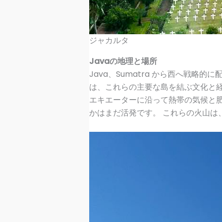
ジャカルタ
Javaの地理と場所
Java、Sumatra から西へ戦略的に
は、これらの主要な島を結ぶ文化と経
エキエーターに沿って熱帯の気候と肥
かはまだ活発です。 これらの火山は