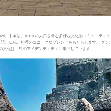
se、Betawi、中国語、Arab の人口を含む多様な文化的コミュニ
語、伝統、料理のユニークなブレンドをもたらします。 ダン
ンの文化は、島のアイデンティティに集中しています。