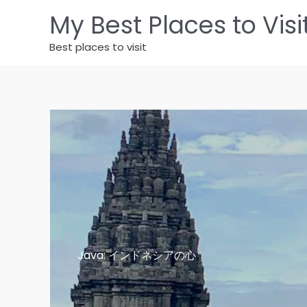
内
My Best Places to Visi
容
を
Best places to visit
ス
キ
ッ
プ
Java: インドネシアの心