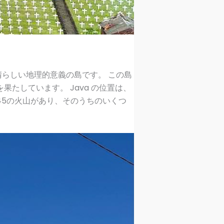
晴らしい地理的意義の島です。 この島
たしています。 Java の位置は、
45の火山があり、そのうちのいくつ