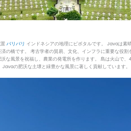
配置
バリバリ
インドネシアの地理にピボタルです。 Javaは素
済の橋です。 考古学者の貿易、文化、インフラに重要な役割を果
沃な風景を祝福し、農業の発電所を作ります。 島は火山で、
、Javaの肥沃な土壌と緑豊かな風景に著しく貢献しています。