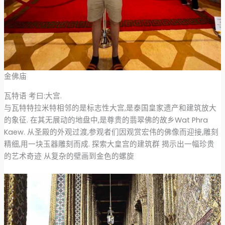
金佛庙
瓦特语 考曰:大宫.
与瓦特特拉米特相邻的是标志性大宫,是泰国皇家遗产和建筑放大
的象征. 在其无展动的地盘中,是尊贵的翡翠佛的故乡Wat Phra
Kaew. 从圣殿的外观过渡,参观者们因观赏宏伟的佛像而迎接,雕刻
精细,用一块玉器雕刻而成. 探索大皇宫的建筑群 揭示出一幅珍贵
的艺术奇迹 从复杂的壁画到金色的螺旋