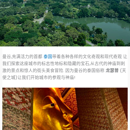
曼谷,充满活力的首都
泰国
带着各种各样的文化奇观和现代奇观 让
我们探索这座城市的标志性地标和隐藏的宝石,从古代的神庙到刺
激的景点和惊人的街头美食冒险. 因为曼谷的泰国俗称
龙瑟普
(天
使之城)让我们开始城市的参观与神庙!