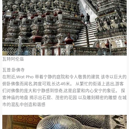
瓦特阿伦庙
瓦普:卧佛寺
在附近,Wat Pho 带着宁静的庭院和令人敬畏的建筑 该寺以巨大的
俯卧佛像而闻名,跨度可观,长达46米。 从繁忙的街道上逃出,游客
们对佛像的庞大和宁静感到惊奇,这是启蒙和内心安宁的象征。 探
索神庙的地盘 揭示出石窟、茂密的花园 以及雕刻精密的雕塑 在城
市的混乱中创造和谐感