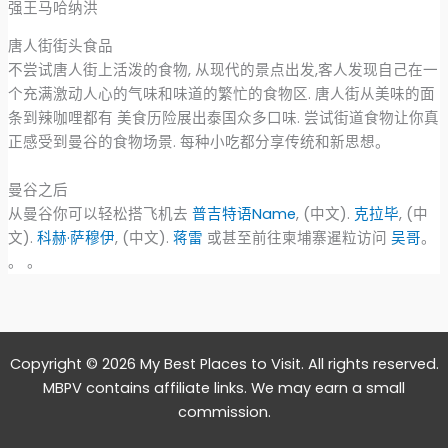
强王马哈纳洪
唐人街街头食品
不尝试唐人街上活泼的食物, 从现代的景点出发,客人发现自己在一
个充满激动人心的气味和味道的繁忙的食物区. 唐人街从美味的面
条到辣咖哩都有 美食历险展出泰国众多口味. 尝试街道食物让你真
正感受到曼谷的食物场景. 每种小吃都分享传统和新思想。
曼谷之后
从曼谷你可以轻松搭飞机去
普吉特语Name
, (中文).
克拉毕
, (中
文).
科赫·萨穆伊
, (中文).
蒋雷
或甚至前往柬埔寨暹粒访问
吴哥
。
。 。
Copyright © 2026 My Best Places to Visit. All rights reserved.
MBPV contains affiliate links. We may earn a small
commission.