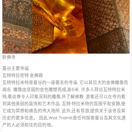
卧佛寺
曼谷主要寺庙
瓦特特拉密特:金佛殿
瓦特特拉米特是曼谷的一座著名的寺庙. 它以其巨大的金佛雕像而
闻名. 雕像由坚固的金色雕塑而成,高5米. 许多人拜访瓦特特拉米
特,看这尊令人印象深刻的雕像,并了解佛教. 游客还可以在寺内看
到其他美丽的装饰和艺术作品. 瓦特·特拉米特的氛围平和安静,使
它成为冥想和祷告的伟大场所. 此外,还有导游,提供关于该寺及其
历史的更多信息。 因此,Wat Tramit是任何探索曼谷及其文化遗
产的人必须前往的目的地。