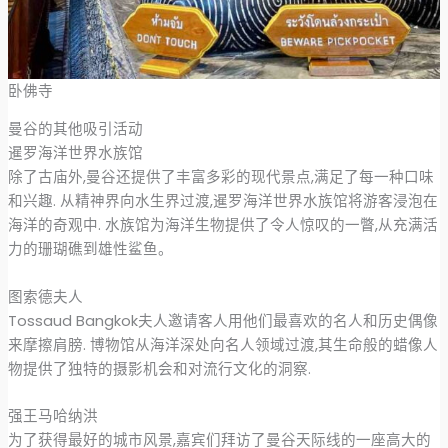
卧佛寺
曼谷的其他吸引活动
暹罗海洋世界水族馆
除了古庙外,曼谷还提供了丰富多彩的现代景点,满足了每一种口味
和兴趣. 从精神界向水生界过渡,暹罗海洋世界水族馆将游客浸泡在
海洋的奇观中. 水族馆为海洋生物提供了令人惊叹的一瞥,从充满活
力的珊瑚礁到雄性鲨鱼。
图索德夫人
Tossaud Bangkok夫人邀请客人用他们最喜欢的名人和历史偶像
来摩擦肩膀. 博物馆从海洋深处向名人领域过渡,其生命般的蜡像人
物提供了独特的摄影机会和对流行文化的洞察.
强王马哈纳洪
为了获得最好的城市风景,嘉宾们拜访了曼谷天际线的一座高大的