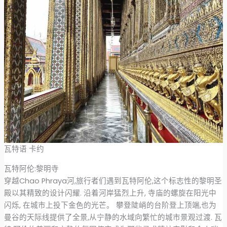
瓦特语 卡约
瓦特阿伦:黎明寺
穿越Chao Phraya河,旅行者们遇到瓦特阿伦,这个标志性的黎明圣
殿以其精致的设计闪耀. 沿着河岸猛烈上升, 寺庙的螺旋在阳光中
闪烁, 在城市上投下金色的光芒。 攀登陡峭的台阶登上顶端,也为
曼谷的天际线提供了全景,从宁静的水域向繁忙的城市景观过渡. 瓦