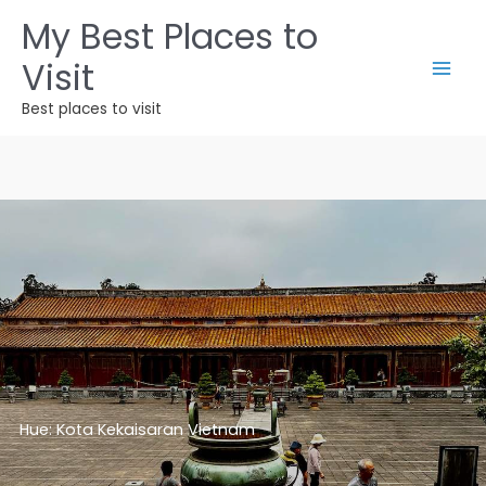
Lewati
My Best Places to
ke
Visit
konten
Best places to visit
Hue: Kota Kekaisaran Vietnam