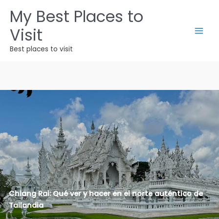
Ir
My Best Places to
al
Visit
contenido
Best places to visit
Chiang Rai: Qué ver y hacer en el norte auténtico de
Tailandia