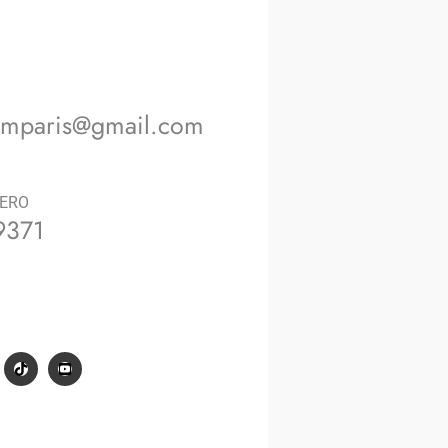
on me
romparis@gmail.com
ERO
9371
i: