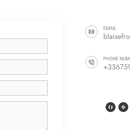
Parla c
EMAIL
blaisef
PHONE NUM
+33675
Seguitem