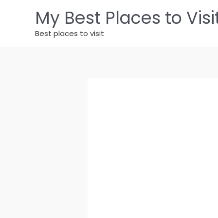
Vai
My Best Places to Visi
al
contenuto
Best places to visit