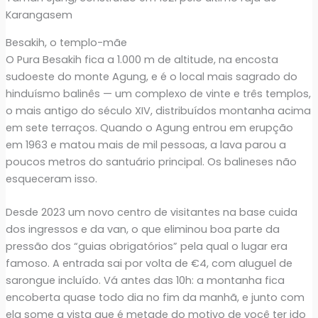
Karangasem
Besakih, o templo-mãe
O Pura Besakih fica a 1.000 m de altitude, na encosta
sudoeste do monte Agung, e é o local mais sagrado do
hinduísmo balinês — um complexo de vinte e três templos,
o mais antigo do século XIV, distribuídos montanha acima
em sete terraços. Quando o Agung entrou em erupção
em 1963 e matou mais de mil pessoas, a lava parou a
poucos metros do santuário principal. Os balineses não
esqueceram isso.
Desde 2023 um novo centro de visitantes na base cuida
dos ingressos e da van, o que eliminou boa parte da
pressão dos “guias obrigatórios” pela qual o lugar era
famoso. A entrada sai por volta de €4, com aluguel de
sarongue incluído. Vá antes das 10h: a montanha fica
encoberta quase todo dia no fim da manhã, e junto com
ela some a vista que é metade do motivo de você ter ido