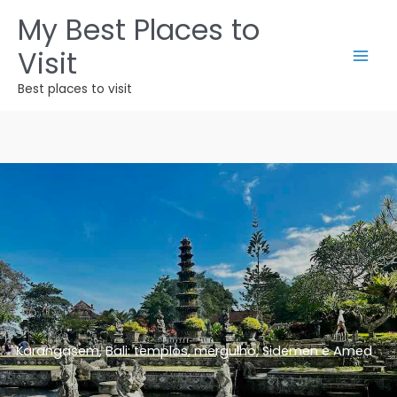
Ir
My Best Places to
para
Visit
o
conteúdo
Best places to visit
Karangasem, Bali: templos, mergulho, Sidemen e Amed