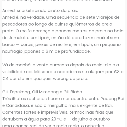
Amed: snorkel saindo direto da praia
Amed é, na verdade, uma sequência de sete vilarejos de
pescadores ao longo de quinze quilômetros de areia
preta. O recife começa a poucos metros da praia na baía
de Jemeluk e em Lipah, então dá para fazer snorkel sem
barco — corais, peixes de recife e, em Lipah, um pequeno
naufrágio japonês a 6 m de profundidade.
Vá de manhã: o vento aumenta depois do meio-dia e a
visibilidade cai. Máscara e nadadeiras se alugam por €3 a
€4 por dia em qualquer warung da praia.
Gili Tepekong, Gili Mimpang e Gili Biaha
Três ilhotas rochosas ficam mar adentro entre Padang Bai
e Candidasa, e são o mergulho mais exigente de Bali.
Correntes fortes e imprevisíveis, termoclinas frias que
derrubam a água para 20 °C e — de julho a outubro —
uma chance real de ver o mola mola, o peixe-lua.