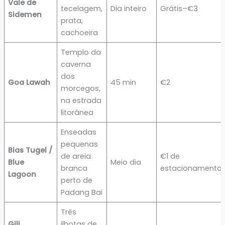
Vale de
tecelagem,
Dia inteiro
Grátis–€3
Sidemen
prata,
cachoeira
Templo da
caverna
dos
Goa Lawah
45 min
€2
morcegos,
na estrada
litorânea
Enseadas
pequenas
Bias Tugel /
de areia
€1 de
Blue
Meio dia
branca
estacionamento
Lagoon
perto de
Padang Bai
Três
Gili
ilhotas de