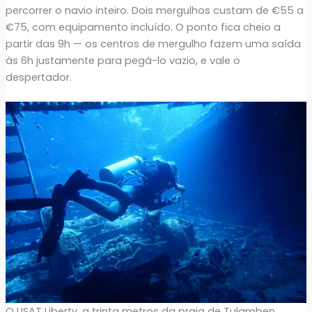
percorrer o navio inteiro. Dois mergulhos custam de €55 a
€75, com equipamento incluído. O ponto fica cheio a
partir das 9h — os centros de mergulho fazem uma saída
às 6h justamente para pegá-lo vazio, e vale o
despertador.
O USAT Liberty, a trinta metros da praia de Tulamben