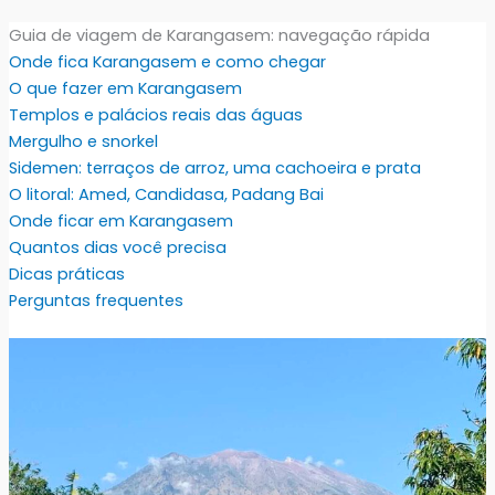
Guia de viagem de Karangasem: navegação rápida
Onde fica Karangasem e como chegar
O que fazer em Karangasem
Templos e palácios reais das águas
Mergulho e snorkel
Sidemen: terraços de arroz, uma cachoeira e prata
O litoral: Amed, Candidasa, Padang Bai
Onde ficar em Karangasem
Quantos dias você precisa
Dicas práticas
Perguntas frequentes