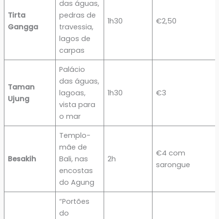
das águas,
Tirta
pedras de
1h30
€2,50
Gangga
travessia,
lagos de
carpas
Palácio
das águas,
Taman
lagoas,
1h30
€3
Ujung
vista para
o mar
Templo-
mãe de
€4 com
Besakih
Bali, nas
2h
sarongue
encostas
do Agung
“Portões
do