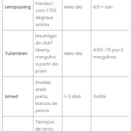
Paraíso”,
Lempuyang
Meio dia
€5 + van
com 1.700
degraus
acima
Naufrágio
do USAT
Liberty,
€55–75 por 2
Tulamben
Meio dia
mergulho
mergulhos
a partir da
praia
Snorkel,
areia
Amed
preta,
1–2 dias
Grátis
barcos de
pesca
Terraços
de arroz,