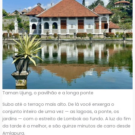
Taman Ujung, o pavilhão e a longa ponte
Suba até o terraço mais alto. De lá você enxerga o
conjunto inteiro de uma vez — as lagoas, a ponte, os
jardins — com o estreito de Lombok ao fundo. A luz do fim
da tarde é a melhor, e são quinze minutos de carro desde
Amlapura.