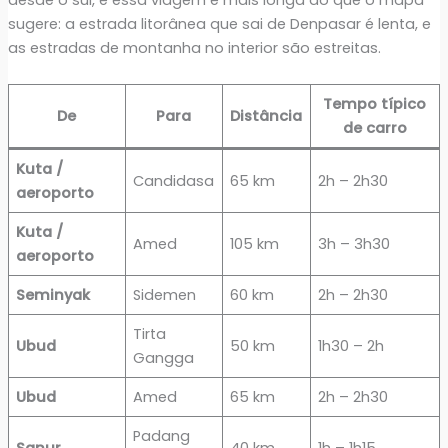
desde o sul, e essa viagem é mais longa do que o mapa
sugere: a estrada litorânea que sai de Denpasar é lenta, e
as estradas de montanha no interior são estreitas.
Tempo típico
De
Para
Distância
de carro
Kuta /
Candidasa
65 km
2h – 2h30
aeroporto
Kuta /
Amed
105 km
3h – 3h30
aeroporto
Seminyak
Sidemen
60 km
2h – 2h30
Tirta
Ubud
50 km
1h30 – 2h
Gangga
Ubud
Amed
65 km
2h – 2h30
Padang
Sanur
40 km
1h – 1h15