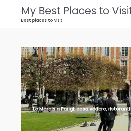
Vai
My Best Places to Visi
al
contenuto
Best places to visit
Le Marais a Parigi: cosa vedere, ristoran