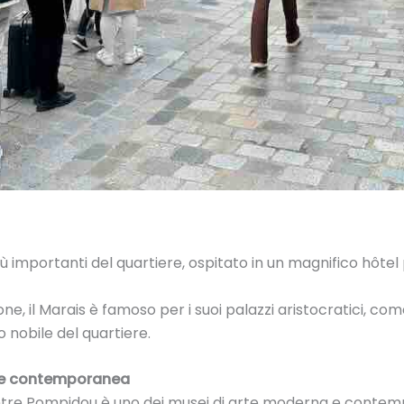
ù importanti del quartiere, ospitato in un magnifico hôtel p
one, il Marais è famoso per i suoi palazzi aristocratici, come
 nobile del quartiere.
 e contemporanea
 Centre Pompidou è uno dei musei di arte moderna e conte