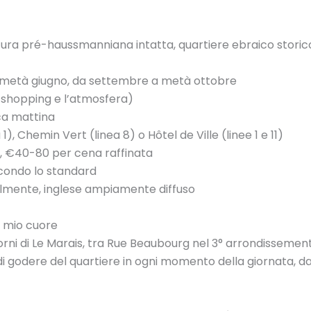
tura pré-haussmanniana intatta, quartiere ebraico stori
 a metà giugno, da settembre a metà ottobre
o shopping e l’atmosfera)
ca mattina
 1), Chemin Vert (linea 8) o Hôtel de Ville (linee 1 e 11)
t, €40-80 per cena raffinata
condo lo standard
almente, inglese ampiamente diffuso
l mio cuore
torni di Le Marais, tra Rue Beaubourg nel 3° arrondissement 
godere del quartiere in ogni momento della giornata, dal