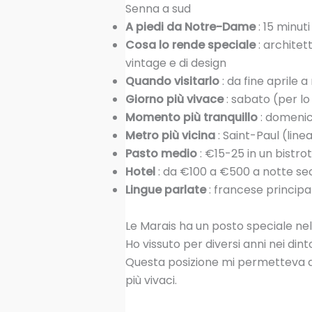
Senna a sud
A piedi da Notre-Dame
: 15 minuti
Cosa lo rende speciale
: architet
vintage e di design
Quando visitarlo
: da fine aprile
Giorno più vivace
: sabato (per l
Momento più tranquillo
: domeni
Metro più vicina
: Saint-Paul (linea
Pasto medio
: €15-25 in un bistro
Hotel
: da €100 a €500 a notte se
Lingue parlate
: francese princip
Le Marais ha un posto speciale ne
Ho vissuto per diversi anni nei din
Questa posizione mi permetteva di 
più vivaci.