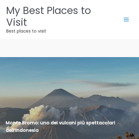
Vai
My Best Places to
al
Visit
contenuto
Best places to visit
Monte Bromo: uno dei vulcani più spettacolari
dell’Indonesia