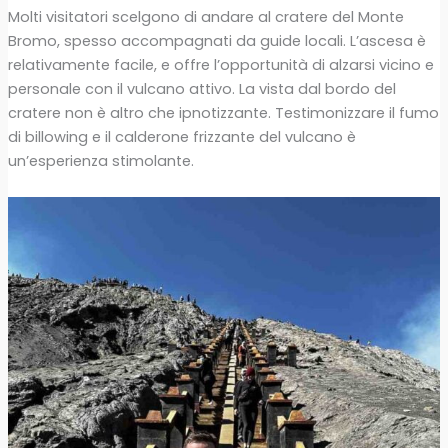
Molti visitatori scelgono di andare al cratere del Monte
Bromo, spesso accompagnati da guide locali. L’ascesa è
relativamente facile, e offre l’opportunità di alzarsi vicino e
personale con il vulcano attivo. La vista dal bordo del
cratere non è altro che ipnotizzante. Testimonizzare il fumo
di billowing e il calderone frizzante del vulcano è
un’esperienza stimolante.