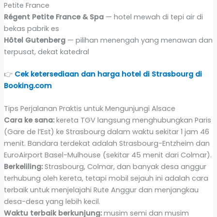
Petite France
Régent Petite France & Spa
— hotel mewah di tepi air di
bekas pabrik es
Hôtel Gutenberg
— pilihan menengah yang menawan dan
terpusat, dekat katedral
👉
Cek ketersediaan dan harga hotel di Strasbourg di
Booking.com
Tips Perjalanan Praktis untuk Mengunjungi Alsace
Cara ke sana:
kereta TGV langsung menghubungkan Paris
(Gare de l’Est) ke Strasbourg dalam waktu sekitar 1 jam 46
menit. Bandara terdekat adalah Strasbourg-Entzheim dan
EuroAirport Basel-Mulhouse (sekitar 45 menit dari Colmar).
Berkeliling:
Strasbourg, Colmar, dan banyak desa anggur
terhubung oleh kereta, tetapi mobil sejauh ini adalah cara
terbaik untuk menjelajahi Rute Anggur dan menjangkau
desa-desa yang lebih kecil.
Waktu terbaik berkunjung:
musim semi dan musim