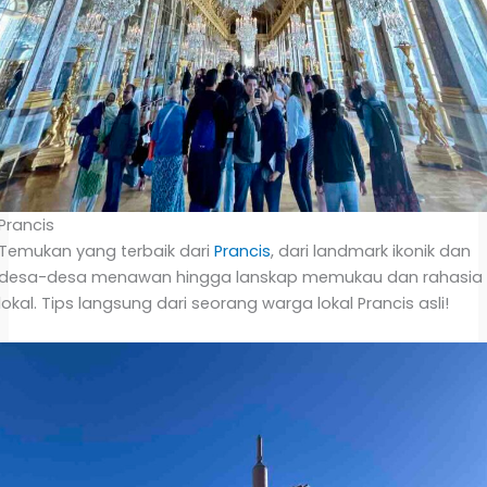
Prancis
Temukan yang terbaik dari
Prancis
, dari landmark ikonik dan
desa-desa menawan hingga lanskap memukau dan rahasia
lokal. Tips langsung dari seorang warga lokal Prancis asli!