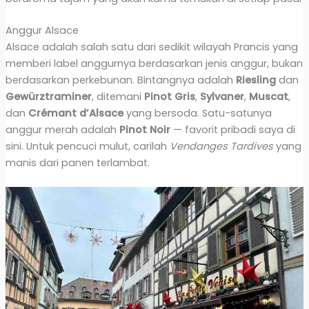
Anggur Alsace
Alsace adalah salah satu dari sedikit wilayah Prancis yang
memberi label anggurnya berdasarkan jenis anggur, bukan
berdasarkan perkebunan. Bintangnya adalah
Riesling
dan
Gewürztraminer
, ditemani
Pinot Gris
,
Sylvaner
,
Muscat
,
dan
Crémant d’Alsace
yang bersoda. Satu-satunya
anggur merah adalah
Pinot Noir
— favorit pribadi saya di
sini. Untuk pencuci mulut, carilah
Vendanges Tardives
yang
manis dari panen terlambat.