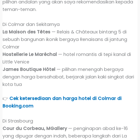
pilihan andalan yang akan saya rekomendasikan kepada
teman-teman.
Di Colmar dan Sekitarnya
La Maison des Têtes
— Relais & Châteaux bintang 5 di
sebuah bangunan ikonik bergaya Renaisans di jantung
Colmar
Hostellerie Le Maréchal
— hotel romantis di tepi kanal di
Little Venice
James Boutique Hôtel
— pilihan menengah bergaya
dengan harga bersahabat, berjarak jalan kaki singkat dari
kota tua
👉
Cek ketersediaan dan harga hotel di Colmar di
Booking.com
Di Strasbourg
Cour du Corbeau, MGallery
— penginapan abad ke-16
yang dipugar dengan indah, beberapa langkah dari La