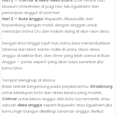
Hari 2 — Colmar & desa-desa utara:
Little Venice dan
Museum Unterlinden di pagi hari, lalu Eguisheim dan
pencicipan anggur di sore hari
Hari 3 — Rute Anggur:
Riquewihr, Ribeauvillé, dan
Kaysersberg dengan mobil, dengan singgah untuk
mencicipi Grand Cru dan makan siang di alun-alun desa
Dengan lima hingga tujuh hari, kamu bisa menambahkan
Obernai dan Mont Sainte-Odile di utara, desa-desa
anggur di sekitar Barr, dan ritme yang lebih santai di Rute
Anggur — persis seperti yang akan saya sarankan jika
kamu bisa.
Tempat Menginap di Alsace
Basis terbaik bergantung pada perjalananmu:
Strasbourg
untuk kehidupan kota dan akses kereta yang mudah,
Colmar
untuk kebun anggur dan kota tua tercantik, atau
sebuah
desa anggur
seperti Riquewihr atau Eguisheim jika
kamu ingin bangun dikelilingi tanaman anggur. Berikut