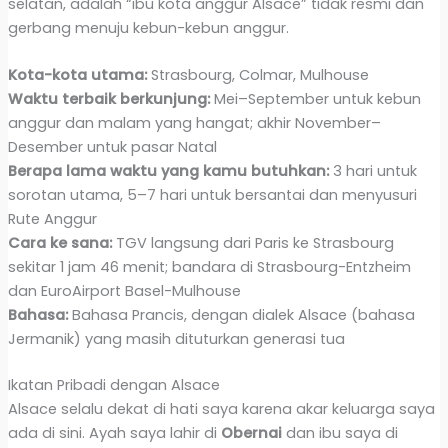
selatan, adalah “ibu kota anggur Alsace” tidak resmi dan
gerbang menuju kebun-kebun anggur.
Kota-kota utama:
Strasbourg, Colmar, Mulhouse
Waktu terbaik berkunjung:
Mei–September untuk kebun
anggur dan malam yang hangat; akhir November–
Desember untuk pasar Natal
Berapa lama waktu yang kamu butuhkan:
3 hari untuk
sorotan utama, 5–7 hari untuk bersantai dan menyusuri
Rute Anggur
Cara ke sana:
TGV langsung dari Paris ke Strasbourg
sekitar 1 jam 46 menit; bandara di Strasbourg-Entzheim
dan EuroAirport Basel-Mulhouse
Bahasa:
Bahasa Prancis, dengan dialek Alsace (bahasa
Jermanik) yang masih dituturkan generasi tua
Ikatan Pribadi dengan Alsace
Alsace selalu dekat di hati saya karena akar keluarga saya
ada di sini. Ayah saya lahir di
Obernai
dan ibu saya di