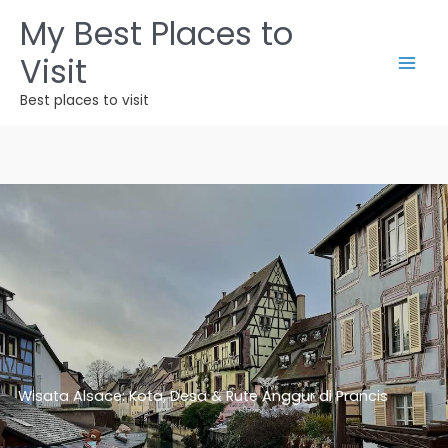
Lewati
My Best Places to
ke
Visit
konten
Best places to visit
Wisata Alsace: Kota, Desa & Rute Anggur di Prancis