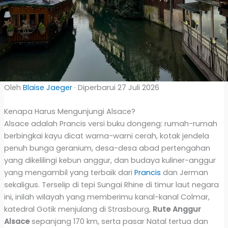
Oleh
Blaise Jaeger
· Diperbarui 27 Juli 2026
Kenapa Harus Mengunjungi Alsace?
Alsace adalah Prancis versi buku dongeng: rumah-rumah
berbingkai kayu dicat warna-warni cerah, kotak jendela
penuh bunga geranium, desa-desa abad pertengahan
yang dikelilingi kebun anggur, dan budaya kuliner-anggur
yang mengambil yang terbaik dari
Prancis
dan Jerman
sekaligus. Terselip di tepi Sungai Rhine di timur laut negara
ini, inilah wilayah yang memberimu kanal-kanal Colmar,
katedral Gotik menjulang di Strasbourg,
Rute Anggur
Alsace
sepanjang 170 km, serta pasar Natal tertua dan