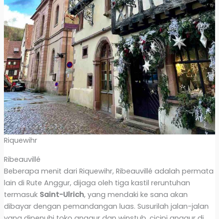
Riquewihr
Ribeauvillé
Beberapa menit dari Riquewihr, Ribeauvillé adalah permata
lain di Rute Anggur, dijaga oleh tiga kastil reruntuhan
termasuk
Saint-Ulrich
, yang mendaki ke sana akan
dibayar dengan pemandangan luas. Susurilah jalan-jalan
yang dipenuhi toko anggur dan winstub, cicipi anggur di