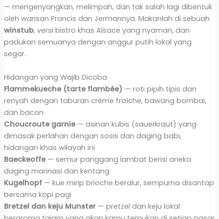
— mengenyangkan, melimpah, dan tak salah lagi dibentuk
oleh warisan Prancis dan Jermannya. Makanlah di sebuah
winstub
, versi bistro khas Alsace yang nyaman, dan
padukan semuanya dengan anggur putih lokal yang
segar.
Hidangan yang Wajib Dicoba
Flammekueche (tarte flambée)
— roti pipih tipis dan
renyah dengan taburan crème fraîche, bawang bombai,
dan bacon
Choucroute garnie
— asinan kubis (sauerkraut) yang
dimasak perlahan dengan sosis dan daging babi,
hidangan khas wilayah ini
Baeckeoffe
— semur panggang lambat berisi aneka
daging marinasi dan kentang
Kugelhopf
— kue mirip brioche beralur, sempurna disantap
bersama kopi pagi
Bretzel dan keju Munster
— pretzel dan keju lokal
beraroma tajam yang akan kamu temukan di setiap pasar