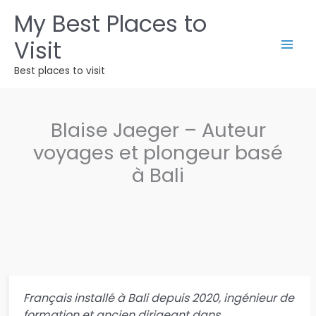
Aller
My Best Places to
au
Visit
contenu
Best places to visit
Blaise Jaeger – Auteur
voyages et plongeur basé
à Bali
Français installé à Bali depuis 2020, ingénieur de
formation et ancien dirigeant dans