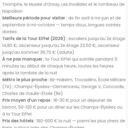
Triomphe, le Musée d’Orsay, Les Invalides et le tombeau de
Napoléon
Meilleure période pour visiter
: de fin avril à mi-juin et de
septembre à mi-octobre — temps doux, longues soirées
dorées
Tarifs de la Tour Eiffel (2026)
: escaliers jusqu’au 2e étage
14,80 €, ascenseur jusqu’au 2e étage 23,50 €, ascenseur
jusqu’au sommet 36,70 € (adulte)
À ne pas manquer
: la Tour Eiffel qui scintille pendant 5
minutes au début de chaque heure, toutes les heures
après la tombée de la nuit
Métro le plus proche
: Bir-Hakeim, Trocadéro, École Militaire
(7e) ; Champs-Élysées–Clemenceau, George V, Concorde,
Charles de Gaulle–Étoile (8e)
Prix moyen d’un repas
: 18-30 € pour un déjeuner de
bistrot, 50-120 € pour un dîner sur les Champs-Élysées ou
à la Tour Eiffel
Prix des hôtels
: 180-600 € la nuit — parmi les plus chers de
Paris, surtout près des Champs-Élysées