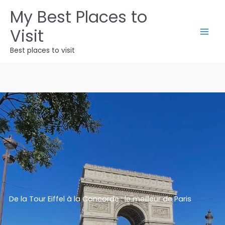
Aller
My Best Places to
au
Visit
contenu
Best places to visit
De la Tour Eiffel à la Concorde : le meilleur de Paris