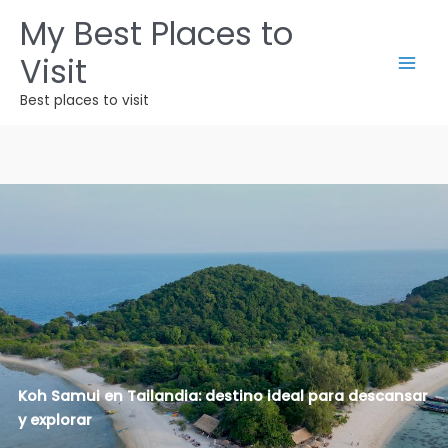
Ir
My Best Places to
al
Visit
contenido
Best places to visit
Koh Samui en Tailandia: destino ideal para descansar
y explorar