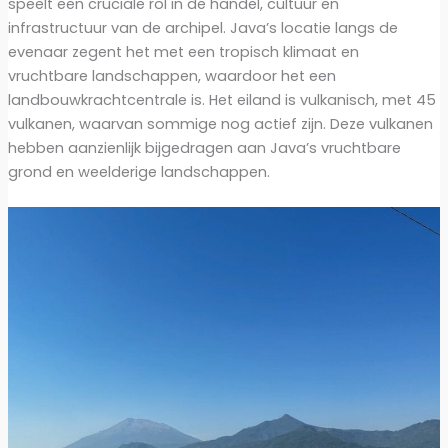
speelt een cruciale rol in de handel, cultuur en
infrastructuur van de archipel. Java’s locatie langs de
evenaar zegent het met een tropisch klimaat en
vruchtbare landschappen, waardoor het een
landbouwkrachtcentrale is. Het eiland is vulkanisch, met 45
vulkanen, waarvan sommige nog actief zijn. Deze vulkanen
hebben aanzienlijk bijgedragen aan Java’s vruchtbare
grond en weelderige landschappen.