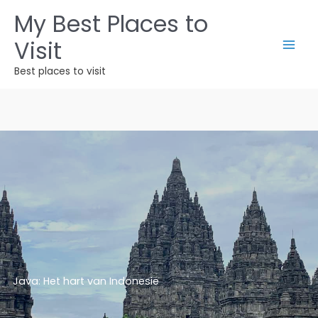
Ga
My Best Places to
naar
Visit
de
inhoud
Best places to visit
Java: Het hart van Indonesië