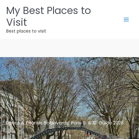
Zum
My Best Places to
Inhalt
Visit
springen
Best places to visit
Opéra & Grands Boulevards: Paris 9. & 10. Guide 2026