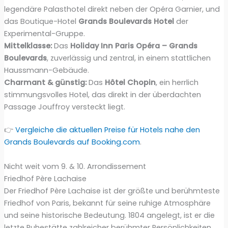
legendäre Palasthotel direkt neben der Opéra Garnier, und
das Boutique-Hotel
Grands Boulevards Hotel
der
Experimental-Gruppe.
Mittelklasse:
Das
Holiday Inn Paris Opéra – Grands
Boulevards
, zuverlässig und zentral, in einem stattlichen
Haussmann-Gebäude.
Charmant & günstig:
Das
Hôtel Chopin
, ein herrlich
stimmungsvolles Hotel, das direkt in der überdachten
Passage Jouffroy versteckt liegt.
👉
Vergleiche die aktuellen Preise für Hotels nahe den
Grands Boulevards auf Booking.com
.
Nicht weit vom 9. & 10. Arrondissement
Friedhof Père Lachaise
Der Friedhof Père Lachaise ist der größte und berühmteste
Friedhof von Paris, bekannt für seine ruhige Atmosphäre
und seine historische Bedeutung. 1804 angelegt, ist er die
letzte Ruhestätte zahlreicher berühmter Persönlichkeiten,